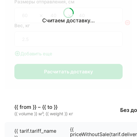
Размеры отправления, см
×
×
Считаем доставку...
Вес, кг
Добавить еще
Расчитать доставку
{{ from }} – {{ to }}
Без д
{{ volume }} м³, {{ weight }} кг
{{
{{ tarif.tariff_name
priceWithoutSale(tarif.delive